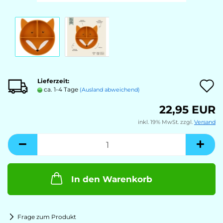
Lieferzeit:
A
ca. 1-4 Tage
(Ausland abweichend)
22,95 EUR
M
inkl. 19% MwSt. zzgl.
Versand
In den Warenkorb
Frage zum Produkt