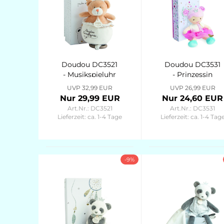
Doudou DC3521
Doudou DC3531
- Musikspieluhr
- Prinzessin
Prinz Bär 14cm
Emma 30cm
UVP 32,99 EUR
UVP 26,99 EUR
Poudre de
Demoiselles
Nur 29,99 EUR
Nur 24,60 EUR
Perlidou
Art.Nr.: DC3521
Art.Nr.: DC3531
Lieferzeit:
ca. 1-4 Tage
Lieferzeit:
ca. 1-4 Tag
-9%