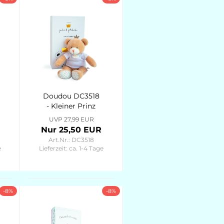
Doudou DC3518
- Kleiner Prinz
Schlenker 25cm
UVP 27,99 EUR
Poudre de
Nur 25,50 EUR
Perlidou
Art.Nr.: DC3518
e
Lieferzeit:
ca. 1-4 Tage
-8%
-8%