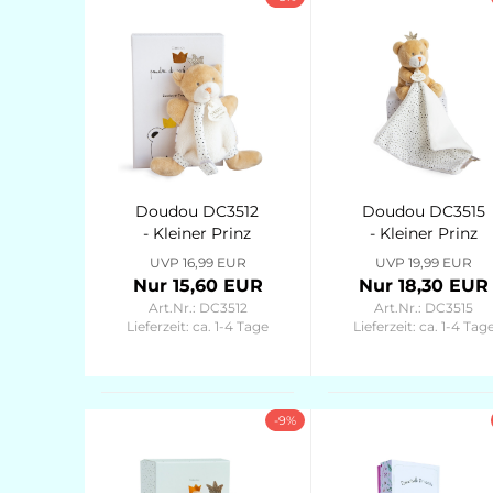
Doudou DC3512
Doudou DC3515
- Kleiner Prinz
- Kleiner Prinz
Bär
Bär
UVP 16,99 EUR
UVP 19,99 EUR
Schmusetuch
Schmusetuch
Nur 15,60 EUR
Nur 18,30 EUR
m.
10cm Poudre de
Art.Nr.: DC3512
Art.Nr.: DC3515
Schnullerkette
Perlidou
Lieferzeit:
ca. 1-4 Tage
Lieferzeit:
ca. 1-4 Tag
15cm Poudre de
Perlidou
-9%