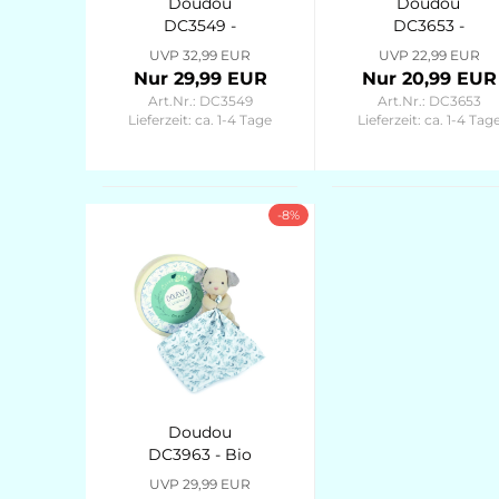
Doudou
Doudou
DC3549 -
DC3653 -
Traumfänger
Seepferdchen
UVP 32,99 EUR
UVP 22,99 EUR
Bär
mit
Nur 29,99 EUR
Nur 20,99 EUR
Schmusetuch
Schmusetuch,
Art.Nr.: DC3549
Art.Nr.: DC3653
Blüte 26cm
blau 17cm Sous
Lieferzeit:
ca. 1-4 Tage
Lieferzeit:
ca. 1-4 Tag
Attrape-Rêves
l'ocean
-8%
Doudou
DC3963 - Bio
Hund mit
UVP 29,99 EUR