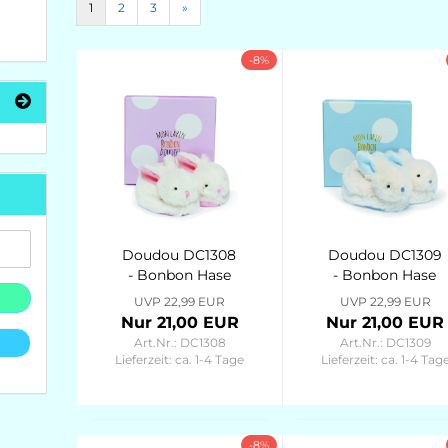
1
2
3
»
-8%
Doudou DC1308
Doudou DC1309
- Bonbon Hase
- Bonbon Hase
Füsslinge mit
Füsslinge mit
UVP 22,99 EUR
UVP 22,99 EUR
Rassel, rosa 0-
Rassel, blau 0-
Nur 21,00 EUR
Nur 21,00 EUR
6M Lapin
6M Lapin
Art.Nr.: DC1308
Art.Nr.: DC1309
Bonbon
Bonbon
Lieferzeit:
ca. 1-4 Tage
Lieferzeit:
ca. 1-4 Tag
-8%