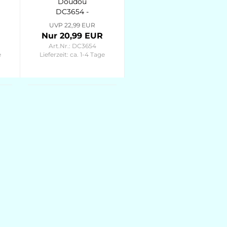
Doudou
DC3654 -
Seepferdchen
UVP 22,99 EUR
mit
Nur 20,99 EUR
Schmusetuch,
Art.Nr.: DC3654
rosa 17cm Sous
e
Lieferzeit:
ca. 1-4 Tage
l'ocean