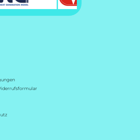
ngungen
iderrufsformular
hutz