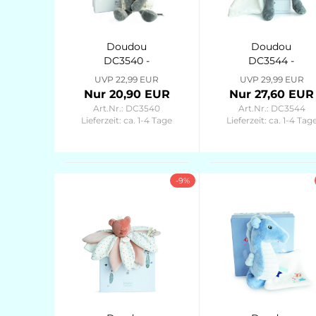
Doudou
Doudou
DC3540 -
DC3544 -
Traumfänger
Traumfänger
UVP 22,99 EUR
UVP 29,99 EUR
Schlenker-
Schlenker-
Nur 20,90 EUR
Nur 27,60 EUR
Panda 20cm
Panda 28cm
Art.Nr.: DC3540
Art.Nr.: DC3544
Attrape-Rêves
Attrape-Rêves
Lieferzeit:
ca. 1-4 Tage
Lieferzeit:
ca. 1-4 Tag
-9%