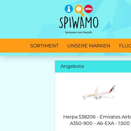
SORTIMENT
UNSERE MARKEN
FLU
Angebote
Herpa 538206 - Emirates Air
A350-900 - A6-EXA - 1:500