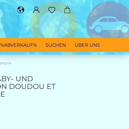
%ABVERKAUF%
SUCHEN
ÜBER UNS
pagnie
BY- UND
ON DOUDOU ET
IE