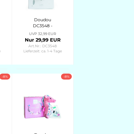
Doudou
DC3548 -
Traumfänger
UVP 32,99 EUR
Panda
Nur 29,99 EUR
Schmusetuch
Art.Nr.: DC3548
Blüte 26cm
e
Lieferzeit:
ca. 1-4 Tage
Attrape-Rêves
-8%
-8%