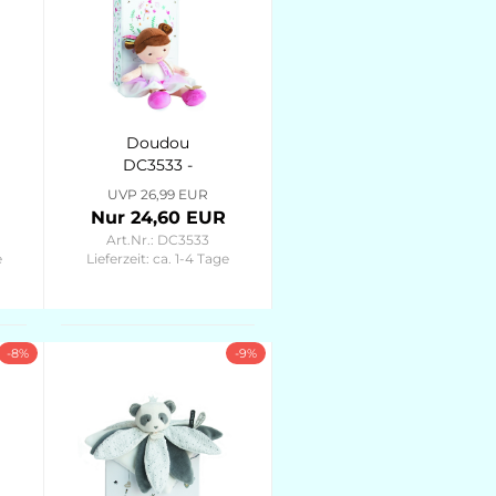
Doudou
DC3533 -
Prinzessin
UVP 26,99 EUR
Ombelline
Nur 24,60 EUR
30cm
Art.Nr.: DC3533
Demoiselles
e
Lieferzeit:
ca. 1-4 Tage
-8%
-9%