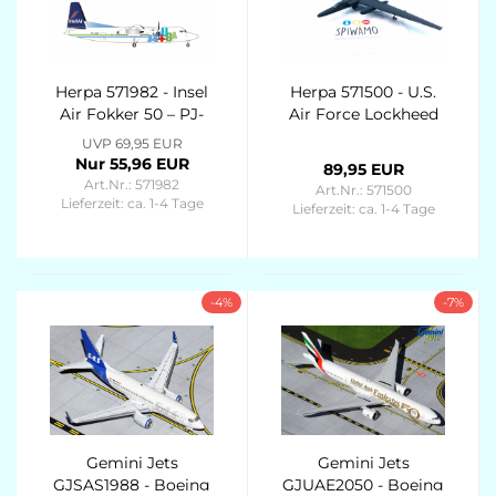
Herpa 571982 - Insel
Herpa 571500 - U.S.
Air Fokker 50 – PJ-
Air Force Lockheed
KVK
TR-1A “„Dragon Lady”
UVP 69,95 EUR
- 95th
Nur 55,96 EUR
89,95 EUR
Reconnaissance
Art.Nr.: 571982
Art.Nr.: 571500
Squadron, 17th
Lieferzeit:
ca. 1-4 Tage
Lieferzeit:
ca. 1-4 Tage
Reconnaissance
Wing, RAF
Alconbury 1991 (Ta‘if
Air Base, Saudi
-4%
-7%
Arabia) “Calvin” – 80-
1099
Gemini Jets
Gemini Jets
GJSAS1988 - Boeing
GJUAE2050 - Boeing