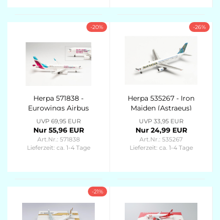
-20%
-26%
Herpa 571838 -
Herpa 535267 - Iron
Eurowings Airbus
Maiden (Astraeus)
A320 “Teamflieger” -
Boeing 757-200 “Ed
UVP 69,95 EUR
UVP 33,95 EUR
D-AIZS
Force One” - The
Nur 55,96 EUR
Nur 24,99 EUR
Final Frontier World
Art.Nr.: 571838
Art.Nr.: 535267
Tour 2011 – G-STRX
Lieferzeit:
ca. 1-4 Tage
Lieferzeit:
ca. 1-4 Tage
-21%