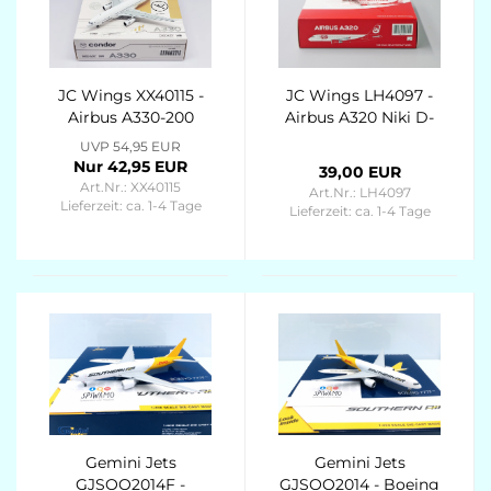
JC Wings XX40115 -
JC Wings LH4097 -
Airbus A330-200
Airbus A320 Niki D-
Condor D-AIYC -
ABHH Scale 1/400
UVP 54,95 EUR
1/400
Nur 42,95 EUR
39,00 EUR
Art.Nr.: XX40115
Art.Nr.: LH4097
Lieferzeit:
ca. 1-4 Tage
Lieferzeit:
ca. 1-4 Tage
Gemini Jets
Gemini Jets
GJSOO2014F -
GJSOO2014 - Boeing