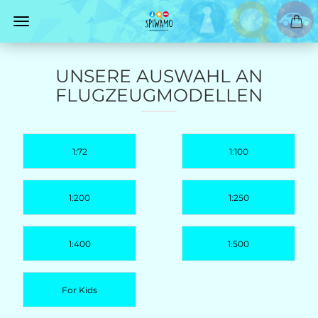
UNSERE AUSWAHL AN
FLUGZEUGMODELLEN
1:72
1:100
1:200
1:250
1:400
1:500
For Kids