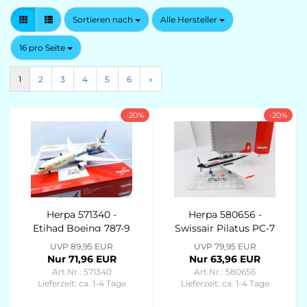
Sortieren nach
pro Seite
Sortieren nach
Alle Hersteller
pro Seite
16 pro Seite
1
2
3
4
5
6
»
-20%
-20%
Herpa 571340 -
Herpa 580656 -
Etihad Boeing 787-9
Swissair Pilatus PC-7
Dreamliner “Choose
Turbo Trainer
UVP 89,95 EUR
UVP 79,95 EUR
the USA” – A6-BLE
(Schweizerische
Nur 71,96 EUR
Nur 63,96 EUR
Luftverkehrsschule)
Art.Nr.: 571340
Art.Nr.: 580656
– HB-HOQ
Lieferzeit:
ca. 1-4 Tage
Lieferzeit:
ca. 1-4 Tage