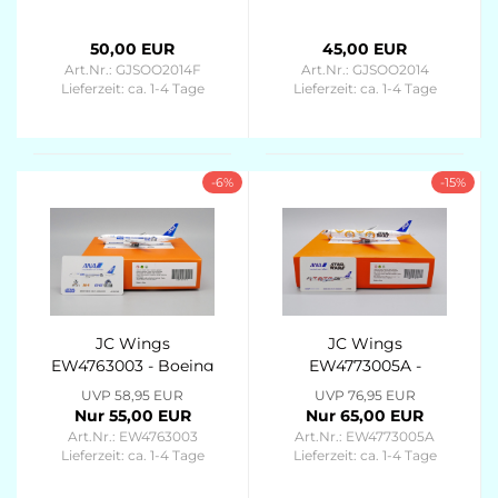
Boeing 777-200LRF
777-200LRF
Southern Air "DHL
Southern Air "DHL
50,00 EUR
45,00 EUR
tail" - N775SA - 1/400
tail" N775SA - 1/400
Art.Nr.: GJSOO2014F
Art.Nr.: GJSOO2014
- FLAPS DOWN
Lieferzeit:
ca. 1-4 Tage
Lieferzeit:
ca. 1-4 Tage
VERSION
-6%
-15%
JC Wings
JC Wings
EW4763003 - Boeing
EW4773005A -
767-300ER All
Boeing 777-300ER
UVP 58,95 EUR
UVP 76,95 EUR
Nippon Airways "Star
All Nippon Airways
Nur 55,00 EUR
Nur 65,00 EUR
Wars" JA604A - 1/400
"Star Wars" JA789A -
Art.Nr.: EW4763003
Art.Nr.: EW4773005A
1/400 - Flaps Down
Lieferzeit:
ca. 1-4 Tage
Lieferzeit:
ca. 1-4 Tage