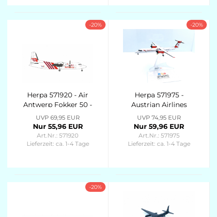
-20%
-20%
Herpa 571920 - Air
Herpa 571975 -
Antwerp Fokker 50 -
Austrian Airlines
OO-VLS
Bombardier Q400
UVP 69,95 EUR
UVP 74,95 EUR
(new colors) – OE-
Nur 55,96 EUR
Nur 59,96 EUR
LGN “Gmunden”
Art.Nr.: 571920
Art.Nr.: 571975
Lieferzeit:
ca. 1-4 Tage
Lieferzeit:
ca. 1-4 Tage
-20%