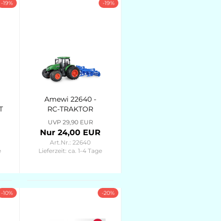
-19%
-19%
Amewi 22640 -
T
RC-TRAKTOR
R
MIT GRUBBER
UVP 29,90 EUR
1:24 RTR GRÜN
Nur 24,00 EUR
Art.Nr.: 22640
e
Lieferzeit:
ca. 1-4 Tage
-10%
-20%