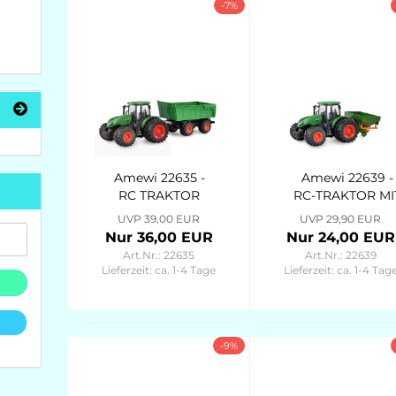
-7%
Amewi 22635 -
Amewi 22639 -
RC TRAKTOR
RC-TRAKTOR MI
MIT
DÜNGERSTREUE
UVP 39,00 EUR
UVP 29,90 EUR
KIPPANHÄNGER
1:24 RTR GRÜN
Nur 36,00 EUR
Nur 24,00 EUR
1:24 RTR GRÜN
Art.Nr.: 22635
Art.Nr.: 22639
Lieferzeit:
ca. 1-4 Tage
Lieferzeit:
ca. 1-4 Tag
-9%