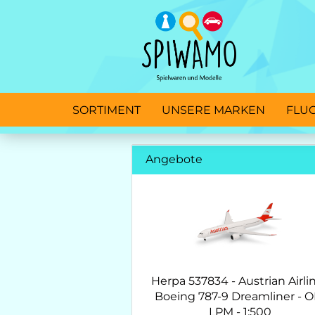
SORTIMENT
UNSERE MARKEN
FLU
Angebote
Herpa 537834 - Austrian Airli
Boeing 787-9 Dreamliner - O
LPM - 1:500