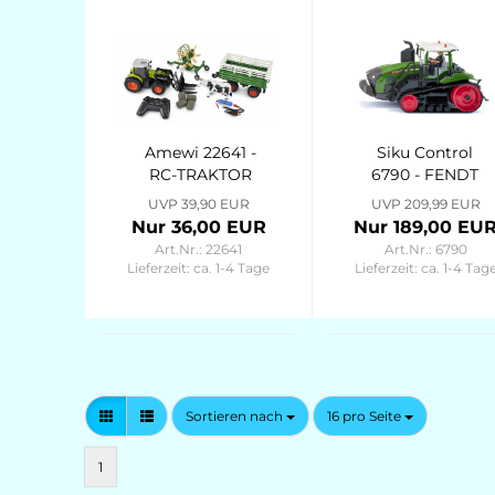
Amewi 22641 -
Siku Control
RC-TRAKTOR
6790 - FENDT
MIT XL-
1167 VARIO MT
UVP 39,90 EUR
UVP 209,99 EUR
ZUBEHÖRPAKET
MIT
Nur 36,00 EUR
Nur 189,00 EU
1:24 RTR GRÜN
BLUETOOTH
Art.Nr.: 22641
Art.Nr.: 6790
APP-
Lieferzeit:
ca. 1-4 Tage
Lieferzeit:
ca. 1-4 Tag
STEUERUNG -
1:32
Sortieren nach
pro Seite
Sortieren nach
16 pro Seite
1