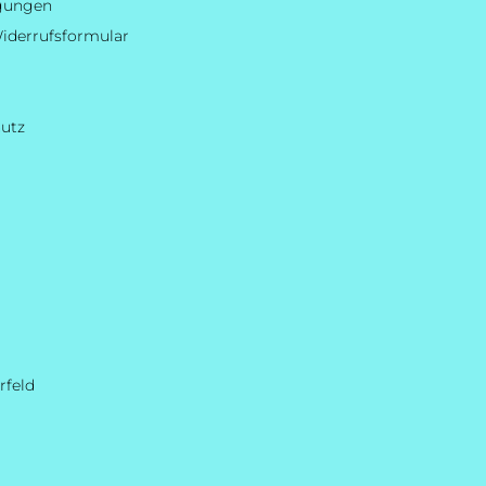
ngungen
iderrufsformular
hutz
rfeld