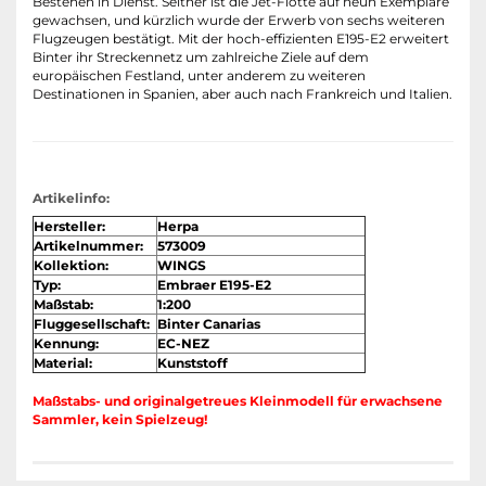
Bestehen in Dienst. Seither ist die Jet-Flotte auf neun Exemplare
gewachsen, und kürzlich wurde der Erwerb von sechs weiteren
Flugzeugen bestätigt. Mit der hoch-effizienten E195-E2 erweitert
Binter ihr Streckennetz um zahlreiche Ziele auf dem
europäischen Festland, unter anderem zu weiteren
Destinationen in Spanien, aber auch nach Frankreich und Italien.
Artikelinfo:
Hersteller:
Herpa
Artikelnummer:
573009
Kollektion:
WINGS
Typ:
Embraer E195-E2
Maßstab:
1:200
Fluggesellschaft:
Binter Canarias
Kennung:
EC-NEZ
Material:
Kunststoff
Maßstabs- und originalgetreues Kleinmodell für erwachsene
Sammler, kein Spielzeug!