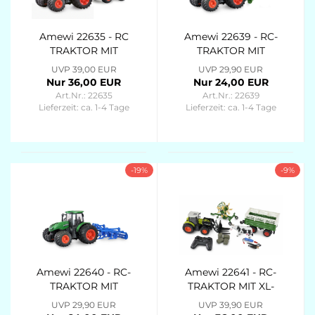
Amewi 22635 - RC
Amewi 22639 - RC-
TRAKTOR MIT
TRAKTOR MIT
KIPPANHÄNGER 1:24
DÜNGERSTREUER
UVP 39,00 EUR
UVP 29,90 EUR
RTR GRÜN
1:24 RTR GRÜN
Nur 36,00 EUR
Nur 24,00 EUR
Art.Nr.: 22635
Art.Nr.: 22639
Lieferzeit:
ca. 1-4 Tage
Lieferzeit:
ca. 1-4 Tage
-19%
-9%
Amewi 22640 - RC-
Amewi 22641 - RC-
TRAKTOR MIT
TRAKTOR MIT XL-
GRUBBER 1:24 RTR
ZUBEHÖRPAKET 1:24
UVP 29,90 EUR
UVP 39,90 EUR
GRÜN
RTR GRÜN