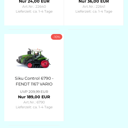
Nur 24,00 EUR
Nur 36,00 EUR
Art.Nr.: 22640
Art.Nr.: 22641
Lieferzeit:
ca. 1-4 Tage
Lieferzeit:
ca. 1-4 Tage
-10%
Siku Control 6790 -
FENDT 1167 VARIO
MT MIT BLUETOOTH
UVP 209,99 EUR
APP-STEUERUNG -
Nur 189,00 EUR
1:32
Art.Nr.: 6790
Lieferzeit:
ca. 1-4 Tage