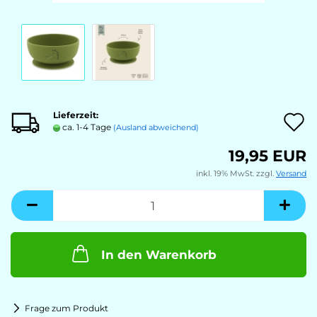
Lieferzeit:
A
ca. 1-4 Tage
(Ausland abweichend)
19,95 EUR
M
inkl. 19% MwSt. zzgl.
Versand
In den Warenkorb
Frage zum Produkt