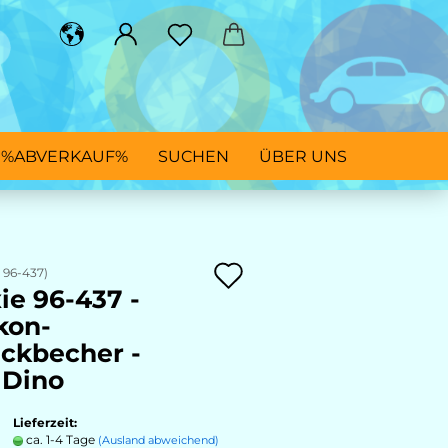
%ABVERKAUF%
SUCHEN
ÜBER UNS
Auf
:
96-437
)
xie 96-437 -
den
ikon-
Merkzettel
ckbecher -
 Dino
Lieferzeit:
ca. 1-4 Tage
(Ausland abweichend)