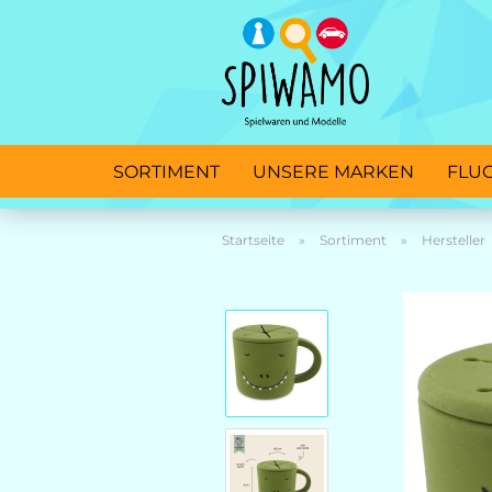
SORTIMENT
UNSERE MARKEN
FLU
Startseite
»
Sortiment
»
Hersteller