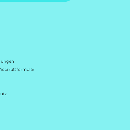
ngungen
iderrufsformular
hutz