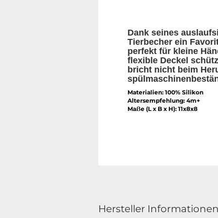
Dank seines auslaufsi
Tierbecher ein Favori
perfekt für kleine Hän
flexible Deckel schütz
bricht nicht beim Her
spülmaschinenbestän
Materialien: 100% Silikon
Altersempfehlung: 4m+
Maẞe (L x B x H): 11x8x8
Hersteller Informatione