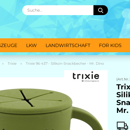
Suche...
GZEUGE
LKW
LANDWIRTSCHAFT
FOR KIDS
»
Trixie
»
Trixie 96-437 - Silikon-Snackbecher - Mr. Dino
(Art.Nr.
Tri
Sil
Sna
Mr.