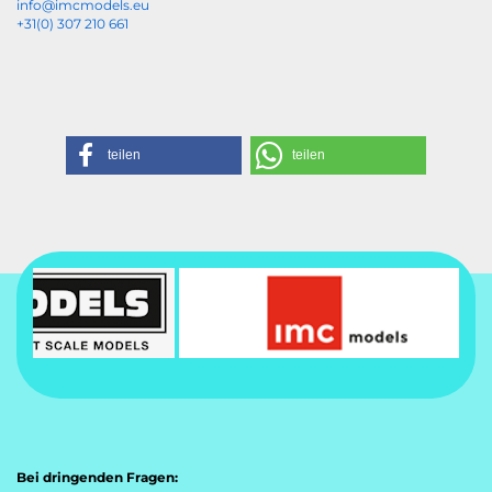
info@imcmodels.eu
+31(0) 307 210 661
teilen
teilen
Bei dringenden Fragen: