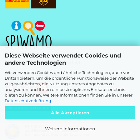
Diese Webseite verwendet Cookies und
andere Technologien
Westfalenstr. 13, 58339 Breckerfeld
Wir verwenden Cookies und ähnliche Technologien, auch von
E-Mail
info@spiwamo.de
Drittanbietern, um die ordentliche Funktionsweise der Website
zu gewährleisten, die Nutzung unseres Angebotes zu
analysieren und Ihnen ein bestmögliches Einkaufserlebnis
bieten zu können. Weitere Informationen finden Sie in unserer
Datenschutzerklärung
.
Vertrag widerrufen
Alle Akzeptieren
Webshop
by Gambio.de © 2026
GUT
(4.36 / 5)
Weitere Informationen
aus
2
Bewertungen bei: shopvote.de ⓘ
Informationen zur Echtheit der Bewertungen