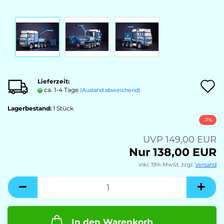
Lieferzeit:
A
ca. 1-4 Tage
(Ausland abweichend)
Lagerbestand:
1
Stück
M
-7%
UVP 149,00 EUR
Nur 138,00 EUR
inkl. 19% MwSt. zzgl.
Versand
In den Warenkorb