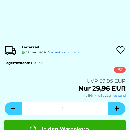
Lieferzeit:
A
ca. 1-4 Tage
(Ausland abweichend)
Lagerbestand:
1
Stück
M
-25%
UVP 39,95 EUR
Nur 29,96 EUR
inkl. 19% MwSt. zzgl.
Versand
In den Warenkorb