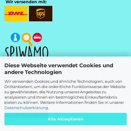
Wir versenden mit:
Diese Webseite verwendet Cookies und
andere Technologien
Westfalenstr. 13, 58339 Breckerfeld
Wir verwenden Cookies und ähnliche Technologien, auch von
E-Mail
info@spiwamo.de
Drittanbietern, um die ordentliche Funktionsweise der Website
zu gewährleisten, die Nutzung unseres Angebotes zu
analysieren und Ihnen ein bestmögliches Einkaufserlebnis
bieten zu können. Weitere Informationen finden Sie in unserer
Datenschutzerklärung
.
Vertrag widerrufen
Alle Akzeptieren
Webshop
by Gambio.de © 2026