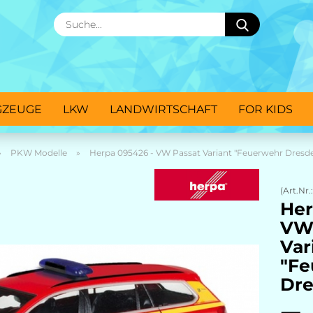
Suche...
GZEUGE
LKW
LANDWIRTSCHAFT
FOR KIDS
»
PKW Modelle
»
Herpa 095426 - VW Passat Variant "Feuerwehr Dresd
(Art.Nr.
Her
VW 
Var
"Fe
Dre