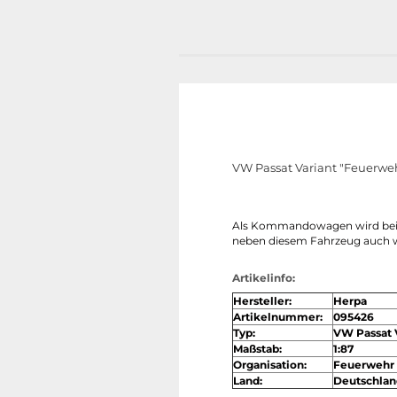
VW Passat Variant "Feuerwe
Als Kommandowagen wird bei de
neben diesem Fahrzeug auch we
Artikelinfo:
Hersteller:
Herpa
Artikelnummer:
095426
Typ:
VW Passat 
Maßstab:
1:87
Organisation:
Feuerwehr
Land:
Deutschlan