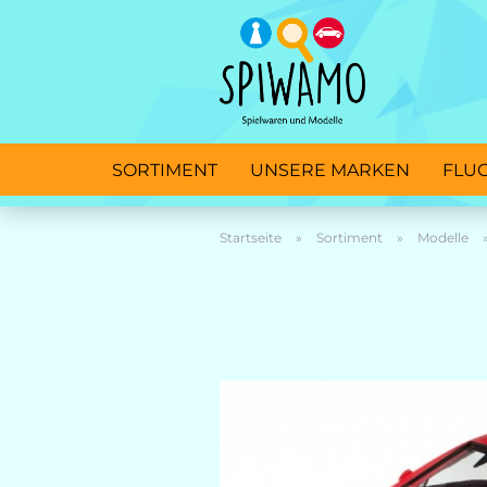
SORTIMENT
UNSERE MARKEN
FLU
Startseite
»
Sortiment
»
Modelle