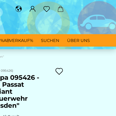
%ABVERKAUF%
SUCHEN
ÜBER UNS
en"
Auf
:
095426
)
pa 095426 -
den
Passat
Merkzettel
iant
uerwehr
sden"