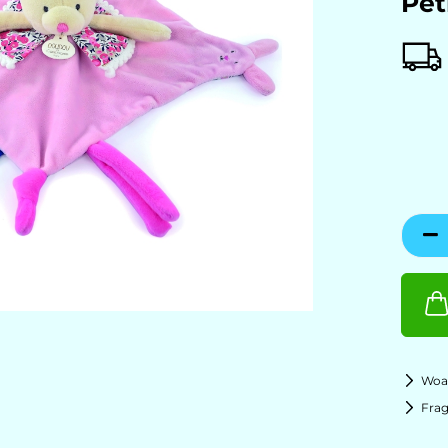
Pet
Woan
Fra