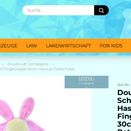
Suche...
GZEUGE
LKW
LANDWIRTSCHAFT
FOR KIDS
»
Doudou et Compagnie
»
 Fingerpuppe 30cm rosa Les Petits Futes
(Art.Nr.
Dou
Sc
Has
Fin
30c