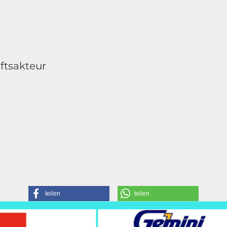
n
ftsakteur
teilen
teilen