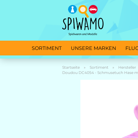
SORTIMENT
UNSERE MARKEN
FLU
Startseite
»
Sortiment
»
Hersteller
Doudou DC4054 - Schmusetuch Hase mit