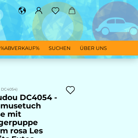
%ABVERKAUF%
SUCHEN
ÜBER UNS
Auf
:
DC4054
)
dou DC4054 -
den
hmusetuch
Merkzettel
e mit
gerpuppe
m rosa Les