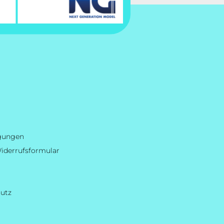
ngungen
iderrufsformular
hutz