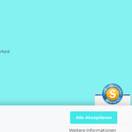
rfeld
GUT
Alle Akzeptieren
4.36 / 5
aus 2 Bewertungen
bei: shopvote.de
Weitere Informationen